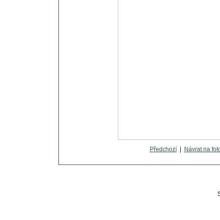
Předchozí
|
Návrat na fot