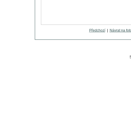
Předchozí
|
Návrat na fot