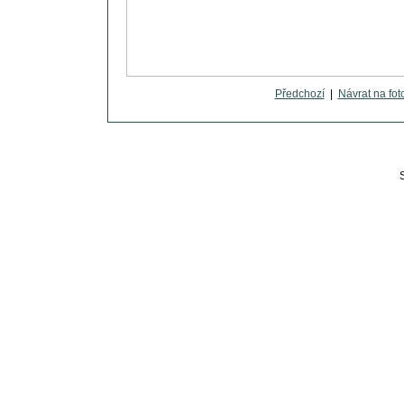
Předchozí
|
Návrat na fot