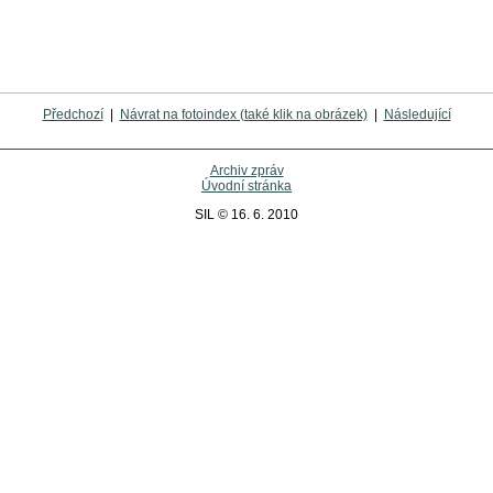
Předchozí
|
Návrat na fotoindex (také klik na obrázek)
|
Následující
Archiv zpráv
Úvodní stránka
SIL © 16. 6. 2010