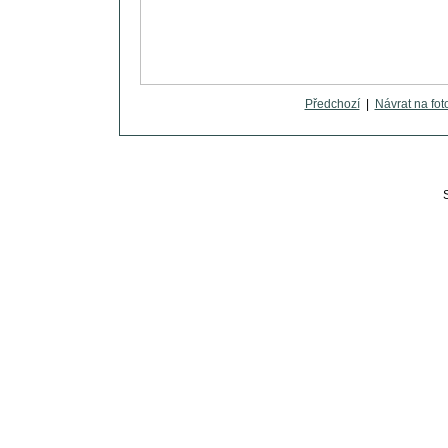
Předchozí
|
Návrat na fot