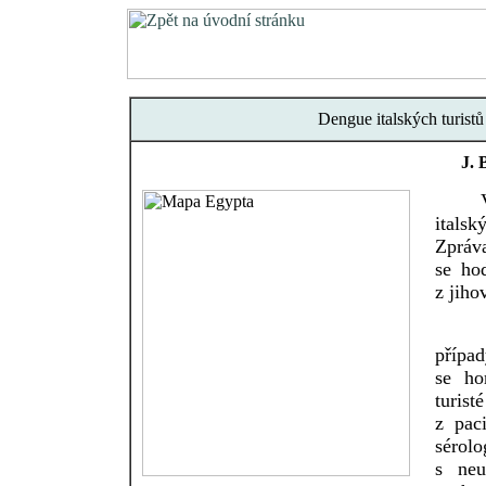
Dengue italských turist
J. 
V rám
itals
Zpráva
se ho
z jiho
Guido
přípa
se ho
turist
z pac
sérol
s neu