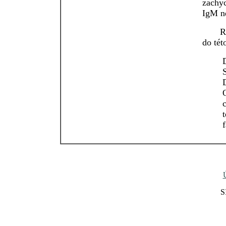
zachy
IgM ne
Refer
do tét
D
S