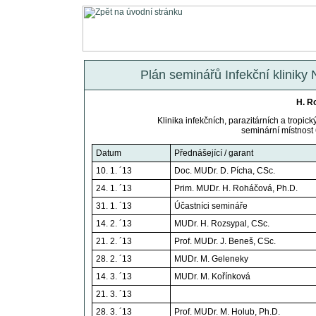
Plán seminářů Infekční kliniky
H. R
Klinika infekčních, parazitárních a trop
seminární místnost 
Datum
Přednášející / garant
10. 1. ´13
Doc. MUDr. D. Pícha, CSc.
24. 1. ´13
Prim. MUDr. H. Roháčová, Ph.D.
31. 1. ´13
Účastníci semináře
14. 2. ´13
MUDr. H. Rozsypal, CSc.
21. 2. ´13
Prof. MUDr. J. Beneš, CSc.
28. 2. ´13
MUDr. M. Geleneky
14. 3. ´13
MUDr. M. Kořínková
21. 3. ´13
28. 3. ´13
Prof. MUDr. M. Holub, Ph.D.