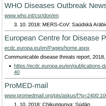
WHO Diseases Outbreak New
www.who.int/csr/don/en
3. 10. 2018: MERS-CoV: Saúdská Arábie 
European Centre for Disease P
ecdc.europa.eu/en/Pages/home.aspx
Communicable disease threats report, 2018
https://ecdc.europa.eu/en/publications
40
ProMED-mail
www.promedmail.org/pls/askus/f?p=2400:1
1. 10. 2018: Chikungunya: Súdán