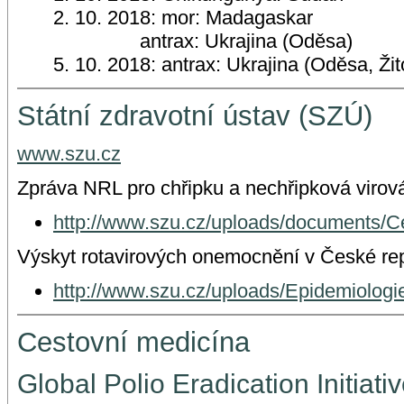
2. 10. 2018: mor: Madagaskar
antrax: Ukrajina (Oděsa)
5. 10. 2018: antrax: Ukrajina (Oděsa, Ži
Státní zdravotní ústav (SZÚ)
www.szu.cz
Zpráva NRL pro chřipku a nechřipková virová
http://www.szu.cz/uploads/document
Výskyt rotavirových onemocnění v České rep
http://www.szu.cz/uploads/Epidemiolo
Cestovní medicína
Global Polio Eradication Initiati