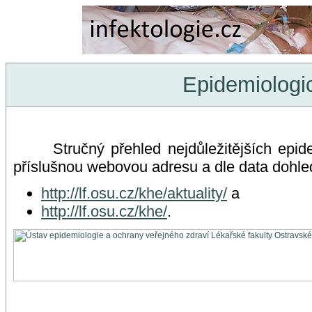
Epidemiologic
Stručný přehled nejdůležitějších epidemio
příslušnou webovou adresu a dle data dohled
http://lf.osu.cz/khe/aktuality/
a
http://lf.osu.cz/khe/
.