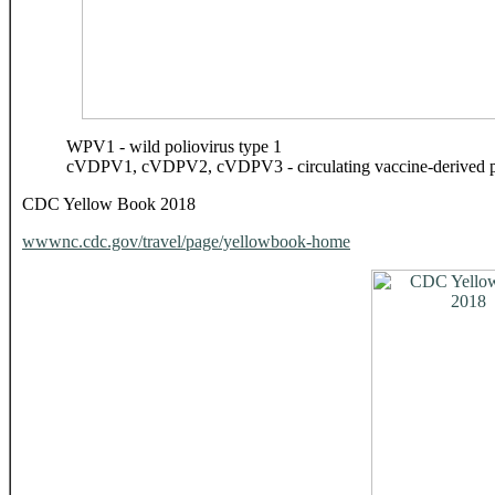
WPV1 - wild poliovirus type 1
cVDPV1, cVDPV2, cVDPV3 - circulating vaccine-derived pol
CDC Yellow Book 2018
wwwnc.cdc.gov/travel/page/yellowbook-home