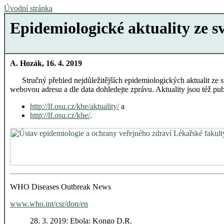
Úvodní stránka
Epidemiologické aktuality ze s
A. Hozák, 16. 4. 2019
Stručný přehled nejdůležitějších epidemiologických aktualit ze sv
webovou adresu a dle data dohledejte zprávu. Aktuality jsou též p
http://lf.osu.cz/khe/aktuality/
a
http://lf.osu.cz/khe/
.
WHO Diseases Outbreak News
www.who.int/csr/don/en
28. 3. 2019: Ebola: Kongo D.R.