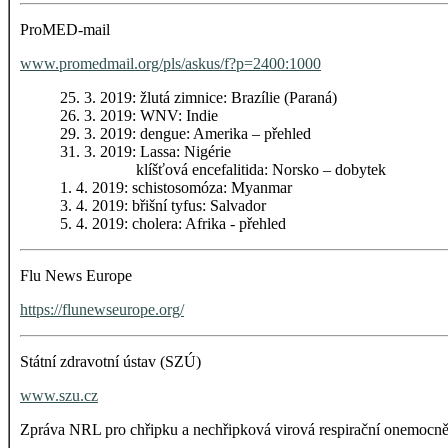
ProMED-mail
www.promedmail.org/pls/askus/f?p=2400:1000
25. 3. 2019: žlutá zimnice: Brazílie (Paraná)
26. 3. 2019: WNV: Indie
29. 3. 2019: dengue: Amerika – přehled
31. 3. 2019: Lassa: Nigérie
klíšťová encefalitida: Norsko – dobytek
1. 4. 2019: schistosomóza: Myanmar
3. 4. 2019: břišní tyfus: Salvador
5. 4. 2019: cholera: Afrika - přehled
Flu News Europe
https://flunewseurope.org/
Státní zdravotní ústav (SZÚ)
www.szu.cz
Zpráva NRL pro chřipku a nechřipková virová respirační onemocně