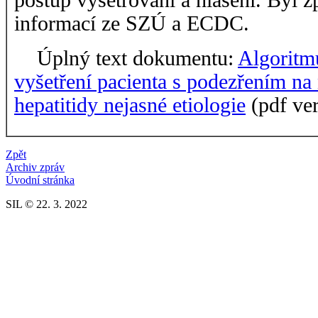
postup vyšetřování a hlášení. Byl 
informací ze SZÚ a ECDC.
Úplný text dokumentu:
Algoritm
vyšetření pacienta s podezřením na
hepatitidy nejasné etiologie
(pdf ve
Zpět
Archiv zpráv
Úvodní stránka
SIL © 22. 3. 2022