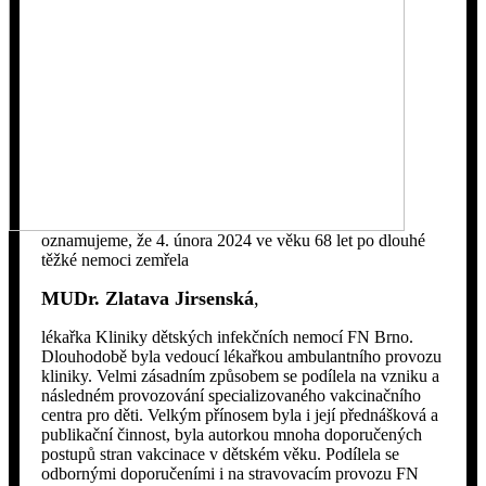
oznamujeme, že 4. února 2024 ve věku 68 let po dlouhé
těžké nemoci zemřela
MUDr. Zlatava Jirsenská
,
lékařka Kliniky dětských infekčních nemocí FN Brno.
Dlouhodobě byla vedoucí lékařkou ambulantního provozu
kliniky. Velmi zásadním způsobem se podílela na vzniku a
následném provozování specializovaného vakcinačního
centra pro děti. Velkým přínosem byla i její přednášková a
publikační činnost, byla autorkou mnoha doporučených
postupů stran vakcinace v dětském věku. Podílela se
odbornými doporučeními i na stravovacím provozu FN