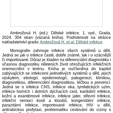
Ambrožová H. (ed.): Dětské infekce. 1. vyd., Grada,
2024. 304 stran (vázaná kniha). Podrobnosti na stránce
nakladatelství grada:
Ambrožová H. et al: Dětské infekce
Monografie zahrnuje infekce všech systémů u dětí.
Jedná se jak o infekce časté, dobře známé, tak i o vzácnější
či importované. Důraz je kladen na diferenciální diagnostiku i
včasnou diagnostiku některých život ohrožujících infekčních
onemocnění v terénu. Kniha je rozčleněna do kapitol
zabývajících se infekcemi jednotlivých systémů u dětí, jejich
výskytem, etiologií, epidemiologií, patogenezí, klinikou,
diagnostikou, diferenciální diagnostikou, léčbou a prevencí.
Jedná se o infekce CNS, infekce oka, lymfatických uzlin,
infekce horních i dolních dýchacích cest, kardiální infekce,
kožní a exantémové infekce, infekce jater, střevní infekce,
infekční nemoci kostí a kloubů, kongenitální infekce,
parazitární infekce, importované infekce, HIV u dětí,
antirabickou profylaxi, problematiku cestování do ciziny s