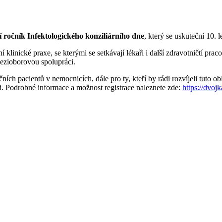
í ročník Infektologického konziliárního dne
, který se uskuteční 10.
inické praxe, se kterými se setkávají lékaři i další zdravotničtí praco
mezioborovou spolupráci.
ch pacientů v nemocnicích, dále pro ty, kteří by rádi rozvíjeli tuto obl
mi. Podrobné informace a možnost registrace naleznete zde:
https://dvoj