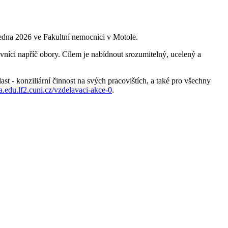
 ledna 2026 ve Fakultní nemocnici v Motole.
vníci napříč obory. Cílem je nabídnout srozumitelný, ucelený a
ast - konziliární činnost na svých pracovištích, a také pro všechny
ka.edu.lf2.cuni.cz/vzdelavaci-akce-0
.