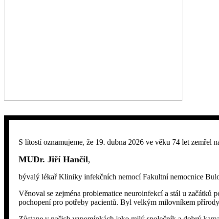
S lítostí oznamujeme, že 19. dubna 2026 ve věku 74 let zemřel n
MUDr. Jiří Hančil
,
bývalý lékař Kliniky infekčních nemocí Fakultní nemocnice Bulovk
Věnoval se zejména problematice neuroinfekcí a stál u začátků p
pochopení pro potřeby pacientů. Byl velkým milovníkem přírod
Zůstane v našich vzpomínkách jako milý společník a dobrý kama