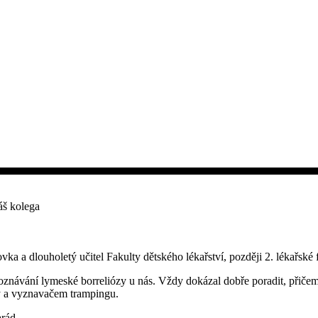
áš kolega
a a dlouholetý učitel Fakulty dětského lékařství, později 2. lékařské 
oznávání lymeské borreliózy u nás. Vždy dokázal dobře poradit, přičemž
y a vyznavačem trampingu.
rád.