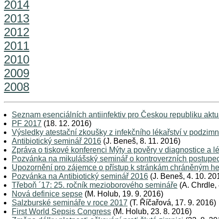
2014
2013
2012
2011
2010
2009
2008
Seznam esenciálních antiinfektiv pro Českou republiku akt
PF 2017
(18. 12. 2016)
Výsledky atestační zkoušky z infekčního lékařství v podzim
Antibiotický seminář 2016
(J. Beneš, 8. 11. 2016)
Zpráva o tiskové konferenci Mýty a pověry v diagnostice a l
Pozvánka na mikulášský seminář o kontroverzních postupech
Upozornění pro zájemce o přístup k stránkám chráněným h
Pozvánka na Antibiotický seminář 2016
(J. Beneš, 4. 10. 20
Třeboň ´17: 25. ročník mezioborového semináře
(A. Chrdle, 
Nová definice sepse
(M. Holub, 19. 9. 2016)
Salzburské semináře v roce 2017
(T. Říčařová, 17. 9. 2016)
First World Sepsis Congress
(M. Holub, 23. 8. 2016)