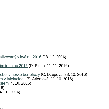
ualizovaný v květnu 2016
(18. 12. 2016)
ním termínu 2016
(D. Pícha, 11. 11. 2016)
éčbě lymeské borreliózy
(O. Džupová, 28. 10. 2016)
 v infektologii
(S. Arientová, 11. 10. 2016)
eslem
(4. 10. 2016)
16)
4. 10. 2016)