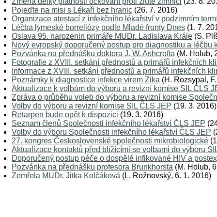
Změna délky platnosti očkování proti žluté zimnici
(23. 8. 20
Pojeďte na misi s Lékaři bez hranic
(26. 7. 2016)
Organizace atestací z infekčního lékařství v podzimním ter
Léčba lymeské borreliózy podle Mladé fronty Dnes
(1. 7. 20
Oslava 95. narozenin primáře MUDr. Ladislava Krále
(S. Plí
Nový evropský doporučený postup pro diagnostiku a léčbu 
Pozvánka na přednášku doktora J. W. Ashcrofta
(M. Holub, 2
Fotografie z XVIII. setkání přednostů a primářů infekčních kl
Informace z XVIII. setkání přednostů a primářů infekčních kli
Poznámky k diagnostice infekce virem Zika
(H. Rozsypal, F. 
Aktualizace k volbám do výboru a revizní komise SIL ČLS 
Zpráva o průběhu voleb do výboru a revizní komise Společn
Volby do výboru a revizní komise SIL ČLS JEP
(19. 3. 2016)
Retarpen bude opět k dispozici
(19. 3. 2016)
Seznam členů Společnosti infekčního lékařství ČLS JEP
(24
Volby do výboru Společnosti infekčního lékařství ČLS JEP
(
27. kongres Československé společnosti mikrobiologické
(1
Aktualizace kontaktů před blížícími se volbami do výboru S
Doporučený postup péče o dospělé infikované HIV a postexp
Pozvánka na přednášku profesora Brunkhorsta
(M. Holub, 6
Zemřela MUDr. Jitka Kolčáková
(L. Rožnovský, 6. 1. 2016)