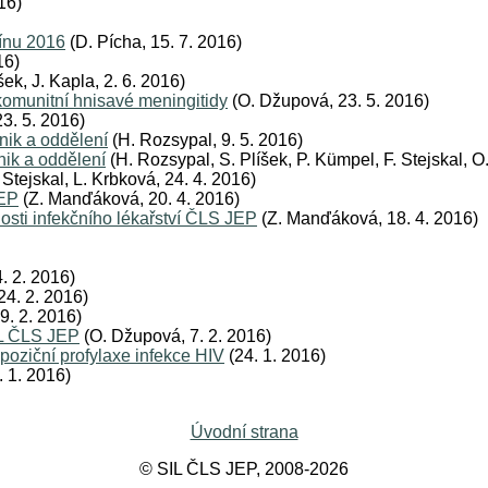
16)
mínu 2016
(D. Pícha, 15. 7. 2016)
16)
šek, J. Kapla, 2. 6. 2016)
komunitní hnisavé meningitidy
(O. Džupová, 23. 5. 2016)
3. 5. 2016)
inik a oddělení
(H. Rozsypal, 9. 5. 2016)
nik a oddělení
(H. Rozsypal, S. Plíšek, P. Kümpel, F. Stejskal, O
Stejskal, L. Krbková, 24. 4. 2016)
JEP
(Z. Manďáková, 20. 4. 2016)
osti infekčního lékařství ČLS JEP
(Z. Manďáková, 18. 4. 2016)
. 2. 2016)
24. 2. 2016)
9. 2. 2016)
IL ČLS JEP
(O. Džupová, 7. 2. 2016)
oziční profylaxe infekce HIV
(24. 1. 2016)
. 1. 2016)
Úvodní strana
© SIL ČLS JEP, 2008-2026