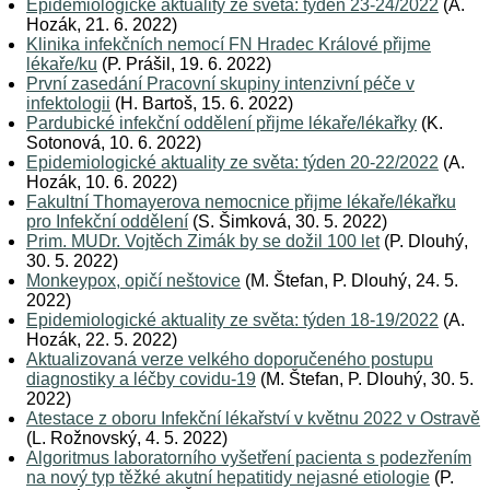
Epidemiologické aktuality ze světa: týden 23-24/2022
(A.
Hozák, 21. 6. 2022)
Klinika infekčních nemocí FN Hradec Králové přijme
lékaře/ku
(P. Prášil, 19. 6. 2022)
První zasedání Pracovní skupiny intenzivní péče v
infektologii
(H. Bartoš, 15. 6. 2022)
Pardubické infekční oddělení přijme lékaře/lékařky
(K.
Sotonová, 10. 6. 2022)
Epidemiologické aktuality ze světa: týden 20-22/2022
(A.
Hozák, 10. 6. 2022)
Fakultní Thomayerova nemocnice přijme lékaře/lékařku
pro Infekční oddělení
(S. Šimková, 30. 5. 2022)
Prim. MUDr. Vojtěch Zimák by se dožil 100 let
(P. Dlouhý,
30. 5. 2022)
Monkeypox, opičí neštovice
(M. Štefan, P. Dlouhý, 24. 5.
2022)
Epidemiologické aktuality ze světa: týden 18-19/2022
(A.
Hozák, 22. 5. 2022)
Aktualizovaná verze velkého doporučeného postupu
diagnostiky a léčby covidu-19
(M. Štefan, P. Dlouhý, 30. 5.
2022)
Atestace z oboru Infekční lékařství v květnu 2022 v Ostravě
(L. Rožnovský, 4. 5. 2022)
Algoritmus laboratorního vyšetření pacienta s podezřením
na nový typ těžké akutní hepatitidy nejasné etiologie
(P.