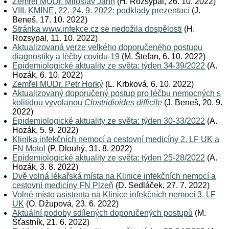
Zemřel MUDr. Miloslav Jahn
(H. Rozsypal, 26. 10. 2022)
VIII. KMINE, 22.-24. 9. 2022: podklady prezentací
(J.
Beneš, 17. 10. 2022)
Stránka www.infekce.cz se nedožila dospělosti
(H.
Rozsypal, 11. 10. 2022)
Aktualizovaná verze velkého doporučeného postupu
diagnostiky a léčby covidu-19
(M. Štefan, 6. 10. 2022)
Epidemiologické aktuality ze světa: týden 34-39/2022
(A.
Hozák, 6. 10. 2022)
Zemřel MUDr. Petr Horký
(L. Krbková, 6. 10. 2022)
Aktualizovaný doporučený postup pro léčbu nemocných s
kolitidou vyvolanou
Clostridioides difficile
(J. Beneš, 20. 9.
2022)
Epidemiologické aktuality ze světa: týden 30-33/2022
(A.
Hozák, 5. 9. 2022)
Klinika infekčních nemocí a cestovní medicíny 2. LF UK a
FN Motol
(P. Dlouhý, 31. 8. 2022)
Epidemiologické aktuality ze světa: týden 25-28/2022
(A.
Hozák, 3. 8. 2022)
Dvě volná lékařská místa na Klinice infekčních nemocí a
cestovní medicíny FN Plzeň
(D. Sedláček, 27. 7. 2022)
Volné místo asistenta na Klinice infekčních nemocí 3. LF
UK
(O. Džupová, 23. 6. 2022)
Aktuální podoby sdílených doporučených postupů
(M.
Šťastník, 21. 6. 2022)