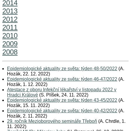
2014
2013
2012
2011
2010
2009
2008
Epidemiologické aktuality ze světa: týden 48-50/2022
(A.
Hozák, 22. 12. 2022)
Epidemiologické aktuality ze světa: týden 46-47/2022
(A.
Hozák, 1. 12. 2022)
Atestace z oboru Infekční lékařství v listopadu 2022 v
Hradci Králové
(S. Plíšek, 24. 11. 2022)
Epidemiologické aktuality ze světa: týden 43-45/2022
(A.
Hozák, 15. 11. 2022)
Epidemiologické aktuality ze světa: týden 40-42/2022
(A.
Hozák, 2. 11. 2022)
29. ročník Mezioborového semináře Třeboň
(A. Chrdle, 1.
11. 2022)