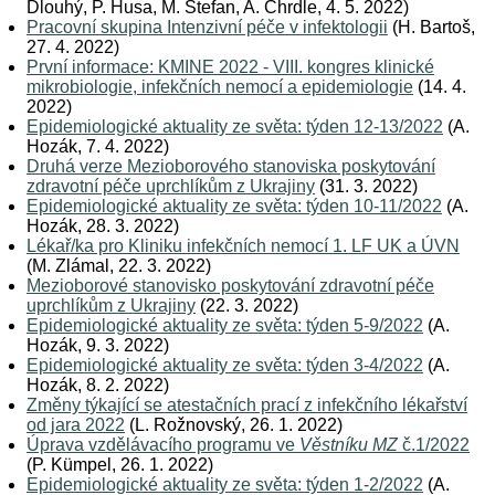
Dlouhý, P. Husa, M. Štefan, A. Chrdle, 4. 5. 2022)
Pracovní skupina Intenzivní péče v infektologii
(H. Bartoš,
27. 4. 2022)
První informace: KMINE 2022 - VIII. kongres klinické
mikrobiologie, infekčních nemocí a epidemiologie
(14. 4.
2022)
Epidemiologické aktuality ze světa: týden 12-13/2022
(A.
Hozák, 7. 4. 2022)
Druhá verze Mezioborového stanoviska poskytování
zdravotní péče uprchlíkům z Ukrajiny
(31. 3. 2022)
Epidemiologické aktuality ze světa: týden 10-11/2022
(A.
Hozák, 28. 3. 2022)
Lékař/ka pro Kliniku infekčních nemocí 1. LF UK a ÚVN
(M. Zlámal, 22. 3. 2022)
Mezioborové stanovisko poskytování zdravotní péče
uprchlíkům z Ukrajiny
(22. 3. 2022)
Epidemiologické aktuality ze světa: týden 5-9/2022
(A.
Hozák, 9. 3. 2022)
Epidemiologické aktuality ze světa: týden 3-4/2022
(A.
Hozák, 8. 2. 2022)
Změny týkající se atestačních prací z infekčního lékařství
od jara 2022
(L. Rožnovský, 26. 1. 2022)
Úprava vzdělávacího programu ve
Věstníku MZ
č.1/2022
(P. Kümpel, 26. 1. 2022)
Epidemiologické aktuality ze světa: týden 1-2/2022
(A.