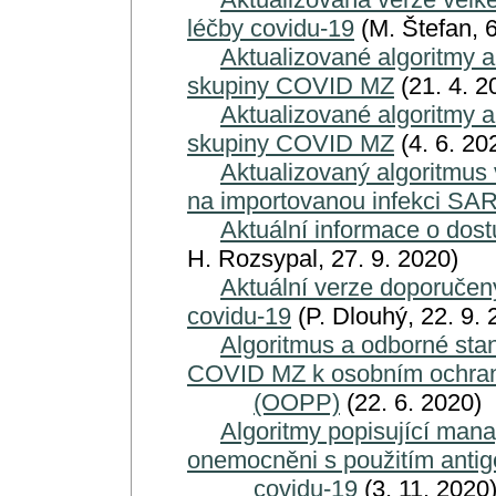
léčby covidu-19
(M. Štefan, 6
Aktualizované algoritmy 
skupiny COVID MZ
(21. 4. 2
Aktualizované algoritmy 
skupiny COVID MZ
(4. 6. 20
Aktualizovaný algoritmus v
na importovanou infekci SA
Aktuální informace o dost
H. Rozsypal, 27. 9. 2020)
Aktuální verze doporučen
covidu-19
(P. Dlouhý, 22. 9. 
Algoritmus a odborné sta
COVID MZ k osobním ochra
(OOPP)
(22. 6. 2020)
Algoritmy popisující man
onemocněni s použitím antig
covidu-19
(3. 11. 2020