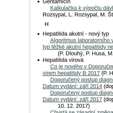
Gentamicin
Kalkulačka k výpočtu dá
Rozsypal, L. Rozsypal, M. Št
H
Hepatitida akutní - nový typ
Algoritmus laboratorního 
typ těžké akutní hepatitidy n
(P. Dlouhý, P. Husa, M. Št
Hepatitida virová
Co je nového v Doporučen
virem hepatitidy B 2017
(P. H
Doporučený postup diagnos
Datum vydání: září 2014
(dop
Doporučený postup diagnos
Datum vydání: září 2017
(dop
10. 12. 2017)
Chystá se zásadní změna 