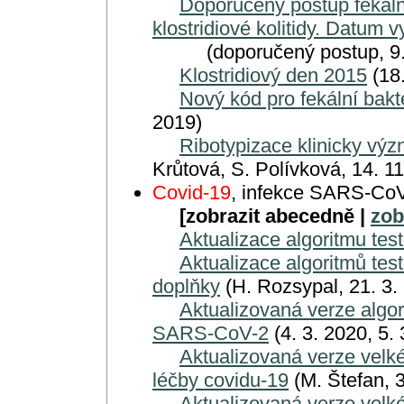
Doporučený postup fekální
klostridiové kolitidy. Datum 
(doporučený postup, 9. 
Klostridiový den 2015
(18.
Nový kód pro fekální bakte
2019)
Ribotypizace klinicky vý
Krůtová, S. Polívková, 14. 11
Covid-19
, infekce SARS-Co
[zobrazit abecedně |
zob
Aktualizace algoritmu tes
Aktualizace algoritmů te
doplňky
(H. Rozsypal, 21. 3.
Aktualizovaná verze algori
SARS-CoV-2
(4. 3. 2020, 5. 
Aktualizovaná verze velk
léčby covidu-19
(M. Štefan, 3
Aktualizovaná verze velk