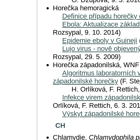
Horečka hemoragická
Definice případu horečky
Ebola: Aktualizace základ
Rozsypal, 9. 10. 2014)
Epidemie eboly v Guineji
Lujo virus - nově objeve
Rozsypal, 29. 5. 2009)
Horečka západonilská, WNF
Algoritmus laboratorních v
západonilské horečky
(F. Ste
H. Orlíková, F. Rettich, 
Infekce virem západonils
Orlíková, F. Rettich, 6. 3. 20
Výskyt západonilské hor
CH
Chlamydie,
Chlamydophila 