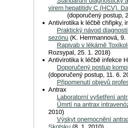
Standardní diagnostický a
virem hepatitidy C (HCV). D
(doporučený postup, 25.
Antivirotika k léčbě chřipky, 
Praktický návod diagnosti
sezónu
(K. Herrmannová, 9. 
Rapivab v lékárně Toxiko
Rozsypal, 25. 1. 2018)
Antivirotika k léčbě infekce HI
Doporučený postup kompl
(doporučený postup, 11. 6. 2
Připomenutí objevů profe
Antrax
Laboratorní vyšetření ant
Úmrtí na antrax intrave
2010)
Výskyt onemocnění antra
Skotsku
(8. 1. 2010)