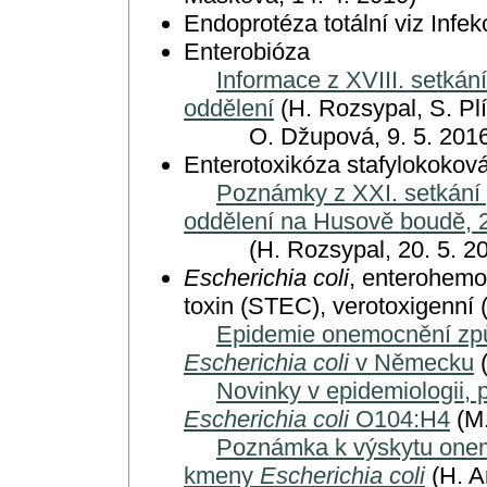
Endoprotéza totální viz Infe
Enterobióza
Informace z XVIII. setkání
oddělení
(H. Rozsypal, S. Plí
O. Džupová, 9. 5. 2016
Enterotoxikóza stafylokokov
Poznámky z XXI. setkání p
oddělení na Husově boudě, 2
(H. Rozsypal, 20. 5. 20
Escherichia coli
, enterohemo
toxin (STEC), verotoxigenní
Epidemie onemocnění zp
Escherichia coli
v Německu
(
Novinky v epidemiologii, 
Escherichia coli
O104:H4
(M.
Poznámka k výskytu one
kmeny
Escherichia coli
(H. A