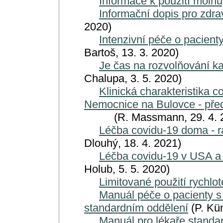
Informace k použití molnu
Informační dopis pro zdra
2020)
Intenzivní péče o pacient
Bartoš, 13. 3. 2020)
Je čas na rozvolňování k
Chalupa, 3. 5. 2020)
Klinická charakteristika 
Nemocnice na Bulovce - pře
(R. Massmann, 29. 4. 2
Léčba covidu-19 doma - r
Dlouhý, 18. 4. 2021)
Léčba covidu-19 v USA a 
Holub, 5. 5. 2020)
Limitované použití rychl
Manuál péče o pacienty s
standardním oddělení
(P. Küm
Manuál pro lékaře standa