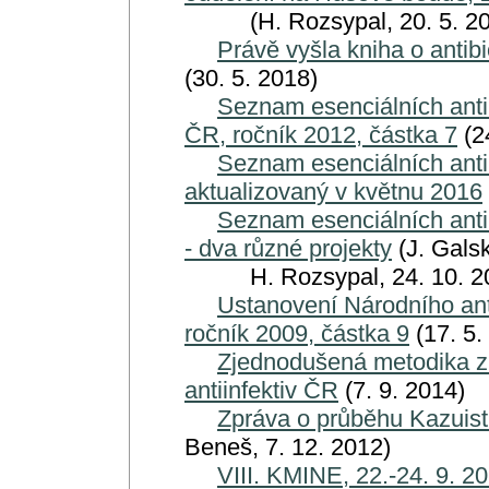
(H. Rozsypal, 20. 5. 20
Právě vyšla kniha o antibi
(30. 5. 2018)
Seznam esenciálních anti
ČR, ročník 2012, částka 7
(2
Seznam esenciálních antii
aktualizovaný v květnu 2016
Seznam esenciálních antii
- dva různé projekty
(J. Galsk
H. Rozsypal, 24. 10. 2
Ustanovení Národního ant
ročník 2009, částka 9
(17. 5.
Zjednodušená metodika zí
antiinfektiv ČR
(7. 9. 2014)
Zpráva o průběhu Kazuisti
Beneš, 7. 12. 2012)
VIII. KMINE, 22.-24. 9. 2