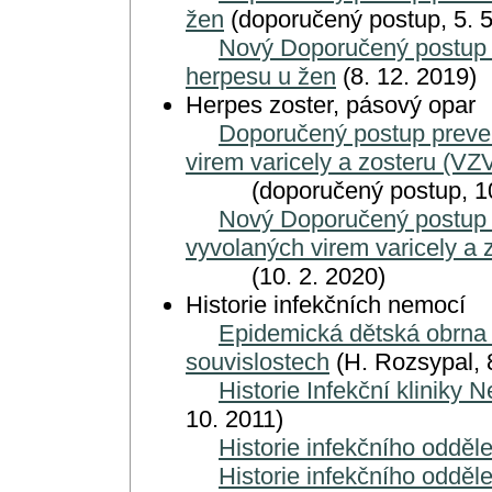
žen
(doporučený postup, 5. 5
Nový Doporučený postup p
herpesu u žen
(8. 12. 2019)
Herpes zoster, pásový opar
Doporučený postup preve
virem varicely a zosteru (VZ
(doporučený postup, 10.
Nový Doporučený postup 
vyvolaných virem varicely a 
(10. 2. 2020)
Historie infekčních nemocí
Epidemická dětská obrna -
souvislostech
(H. Rozsypal, 
Historie Infekční kliniky
10. 2011)
Historie infekčního odděl
Historie infekčního odděle