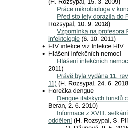
(H. Rozsypal, 15. 3. 2009)
Práce mikrobiologa v kon
Před sto lety dorazila do
Rozsypal, 10. 9. 2018)
Vzpomínka na profesora P
infektologie
(6. 10. 2011)
HIV infekce viz Infekce HIV
Hlášení infekčních nemocí
Hlášení infekčních nemocí
2011)
Právě byla vydána 11. rev
11)
(H. Rozsypal, 24. 6. 2018
Horečka dengue
Dengue italských turistů 
Beran, 2. 6. 2010)
Informace z XVIII. setkání
oddělení
(H. Rozsypal, S. Plí
O. Džupová, 9. 5. 2016