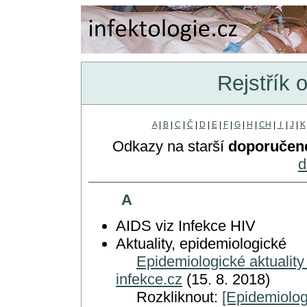
Rejstřík 
A
|
B
|
C
|
Č
|
D
|
E
|
F
|
G
|
H
|
CH
|
I
|
J
|
K
Odkazy na starší
doporučen
d
A
AIDS viz Infekce HIV
Aktuality, epidemiologické
Epidemiologické aktuality
infekce.cz
(15. 8. 2018)
Rozkliknout:
[Epidemiolog