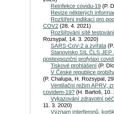
Reinfekce covidu-19
(P. D
Revize některých informa
Rozšíření indikací pro p
COV2
(28. 4. 2021)
Rozšiřování sítě testová
Rozsypal, 14. 3. 2020)
SARS-CoV-2 a zvířata
(P.
Stanovisko SIL ČLS JEP k 
postexpoziční profylaxi covid
Tiskové prohlášení
(P. Dlo
V České republice probíhá
(P. Chalupa, H. Rozsypal, 29
Ventilační režim APRV, z
covidem-19?
(H. Bartoš, 10. 
Vykazování zdravotní pé
11. 3. 2020)
Význam interferonů, kort