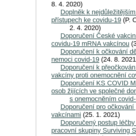
8. 4. 2020)
Doplněk k nejdůležitějším
přístupech ke covidu-19
(P. 
2. 4. 2020)
Doporučení České vakcino
covidu-19 mRNA vakcínou
(3
Doporučení k očkování dět
nemoci covid-19
(24. 8. 2021
Doporučení k přeočkování 
vakcíny proti onemocnění co
Doporučení KS COVID MZ 
osob žijících ve společné d
s onemocněním covid
Doporučení pro očkování
vakcínami
(25. 1. 2021)
Doporučený postup léčby
pracovní skupiny Surviving