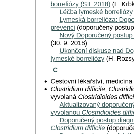
borreliózy (SIL 2018)
(L. Krbk
Léčba lymeské borreliózy
Lymeská borrelióza: Dopo
prevenci
(doporučený postup,
Nový Doporučený postup d
(30. 9. 2018)
Ukončení diskuse nad Do
lymeské borreliózy
(H. Rozsy
C
Cestovní lékařství, medicína 
Clostridium difficile
,
Clostridio
vyvolaná
Clostridioides diffici
Aktualizovaný doporučený
vyvolanou
Clostridioides diffi
Doporučený postup diagnos
Clostridium difficile
(doporuče