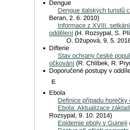
Dengue
Dengue italských turistů 
Beran, 2. 6. 2010)
Informace z XVIII. setkání
oddělení
(H. Rozsypal, S. Plí
O. Džupová, 9. 5. 2016
Difterie
Stav ochrany české popu
očkování
(R. Chlíbek, R. Pry
Doporučené postupy v oddíl
E
Ebola
Definice případu horečky
Ebola: Aktualizace základ
Rozsypal, 9. 10. 2014)
Epidemie eboly v Guineji