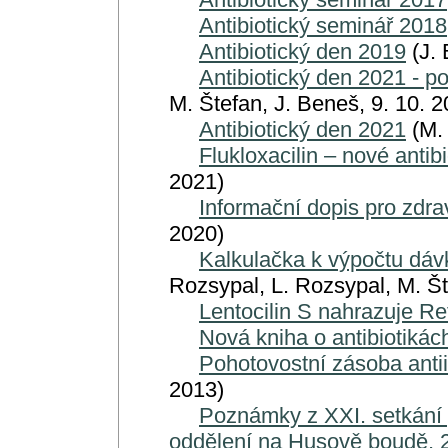
Antibiotický seminář 2018
Antibiotický den 2019
(J. 
Antibiotický den 2021 - 
M. Štefan, J. Beneš, 9. 10. 2
Antibiotický den 2021
(M. 
Flukloxacilin – nové anti
2021)
Informační dopis pro zdra
2020)
Kalkulačka k výpočtu dá
Rozsypal, L. Rozsypal, M. Št
Lentocilin S nahrazuje R
Nová kniha o antibiotikác
Pohotovostní zásoba antii
2013)
Poznámky z XXI. setkání p
oddělení na Husově boudě, 2