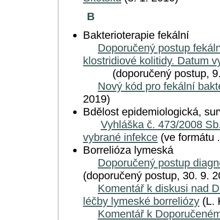
B
Bakterioterapie fekální
Doporučený postup fekální
klostridiové kolitidy. Datum 
(doporučený postup, 9. 
Nový kód pro fekální bakte
2019)
Bdělost epidemiologická, sur
Vyhláška č. 473/2008 Sb.
vybrané infekce
(ve formátu .
Borrelióza lymeská
Doporučený postup diagno
(doporučený postup, 30. 9. 2
Komentář k diskusi nad 
léčby lymeské borreliózy
(L. 
Komentář k Doporučenému