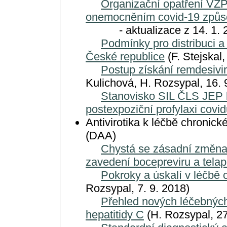
Organizační opatření VZP 
onemocněním covid-19 způ
- aktualizace z 14. 1. 20
Podmínky pro distribuci a
České republice
(F. Stejskal
Postup získání remdesivi
Kulichová, H. Rozsypal, 16. 
Stanovisko SIL ČLS JEP k 
postexpoziční profylaxi covid
Antivirotika k léčbě chronické
(DAA)
Chystá se zásadní změna 
zavedení bocepreviru a telap
Pokroky a úskalí v léčbě
Rozsypal, 7. 9. 2018)
Přehled nových léčebných
hepatitidy C
(H. Rozsypal, 27