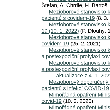
Štefan, A. Chrdle, H. Bartoš,
Mezioborové stanovisko k
pacientů s covidem-19
(8. 3.
Mezioborové stanovisko k
19 (10. 1. 2022)
(P. Dlouhý, 1
Mezioborové stanovisko k 
covidem-19
(25. 2. 2021)
Mezioborové stanovisko k 
a postexpoziční profylaxi co
Mezioborové stanovisko k 
a postexpoziční profylaxi cov
aktualizace z 4. 1. 202
Mezioborový doporučený p
pacientů s infekcí COVID-19
Mimořádná opatření Minist
covid-19
(10. 3. 2020)
Mimořádné opatření Minis