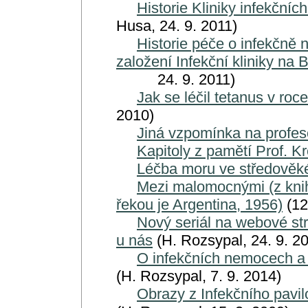
Historie Kliniky infekční
Husa, 24. 9. 2011)
Historie péče o infekčně
založení Infekční kliniky na 
24. 9. 2011)
Jak se léčil tetanus v roc
2010)
Jiná vzpomínka na profe
Kapitoly z pamětí Prof. K
Léčba moru ve středověk
Mezi malomocnými (z kni
řekou je Argentina, 1956)
(12
Nový seriál na webové st
u nás
(H. Rozsypal, 24. 9. 2
O infekčních nemocech a 
(H. Rozsypal, 7. 9. 2014)
Obrazy z Infekčního pavi