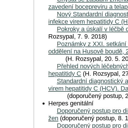
zavedení bocepreviru a telap
Nový Standardní diagnost
infekce virem hepatitidy C (
Pokroky a úskalí v léčbě
Rozsypal, 7. 9. 2018)
Poznámky z XXI. setkání p
oddělení na Husově boudě, 2
(H. Rozsypal, 20. 5. 20
Přehled nových léčebných
hepatitidy C
(H. Rozsypal, 27
Standardní diagnostický a
virem hepatitidy C (HCV). D
(doporučený postup, 25.
Herpes genitální
Doporučený postup pro di
žen
(doporučený postup, 8. 1
Doporučený postup pro dia