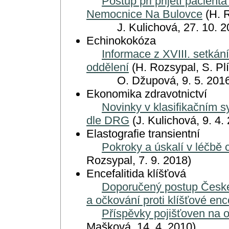
Postup při přijetí pacient
Nemocnice Na Bulovce
(H. 
J. Kulichová, 27. 10. 2
Echinokokóza
Informace z XVIII. setkání
oddělení
(H. Rozsypal, S. Plí
O. Džupová, 9. 5. 2016
Ekonomika zdravotnictví
Novinky v klasifikačním 
dle DRG
(J. Kulichová, 9. 4.
Elastografie transientní
Pokroky a úskalí v léčbě
Rozsypal, 7. 9. 2018)
Encefalitida klíšťová
Doporučený postup České 
a očkování proti klíšťové ence
Příspěvky pojišťoven na oč
Mašková, 14. 4. 2010)