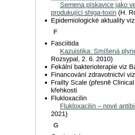
Semena pískavice jako v
produkující shiga-toxin
(H. Ro
Epidemiologické aktuality viz
F
Fasciitida
Kazuistika: Smíšená plynot
Rozsypal, 2. 6. 2010)
Fekální bakterioterapie viz B
Financování zdravotnictví vi
Frailty Scale (přesně Clinical
křehkosti
Flukloxacilin
Flukloxacilin – nové anti
2021)
G