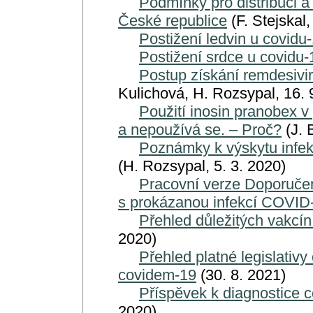
Podmínky pro distribuci a
České republice
(F. Stejskal
Postižení ledvin u covidu
Postižení srdce u covidu-
Postup získání remdesivi
Kulichová, H. Rozsypal, 16. 
Použití inosin pranobex v 
a nepoužívá se. – Proč?
(J. 
Poznámky k výskytu infe
(H. Rozsypal, 5. 3. 2020)
Pracovní verze Doporuče
s prokázanou infekcí COVID
Přehled důležitých vakcín
2020)
Přehled platné legislativ
covidem-19
(30. 8. 2021)
Příspěvek k diagnostice
2020)