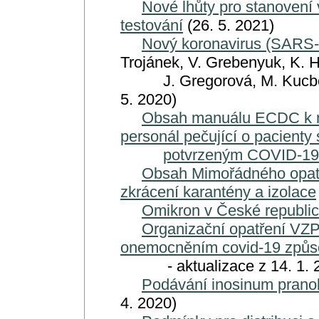
Nové lhůty pro stanovení
testování
(26. 5. 2021)
Nový koronavirus (SARS
Trojánek, V. Grebenyuk, K. 
J. Gregorová, M. Kucbel, R
5. 2020)
Obsah manuálu ECDC k n
personál pečující o pacienty
potvrzeným COVID-19
Obsah Mimořádného opatře
zkrácení karantény a izolace
Omikron v České republi
Organizační opatření VZP 
onemocněním covid-19 způ
- aktualizace z 14. 1. 20
Podávání inosinum prano
4. 2020)